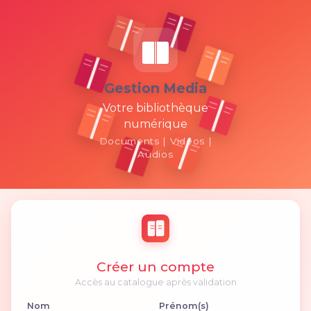
Gestion Media
Votre bibliothèque
numérique
Documents | Vidéos |
Audios
Créer un compte
Accès au catalogue après validation
Nom
Prénom(s)