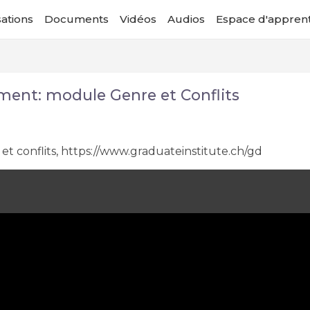
ations
Documents
Vidéos
Audios
Espace d'appren
ent: module Genre et Conflits
 conflits, https://www.graduateinstitute.ch/gd